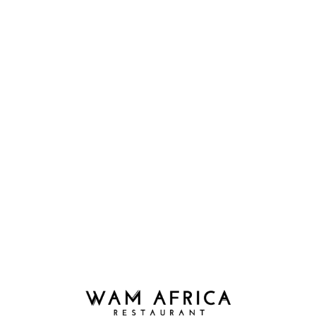
SAINT-VALENTIN : CONCERT-LIVE DE
WILLY SALZEDO ET MEEMEE NELZY
Ce vendredi 14 Février, quoi de plus attentionné que
d’offrir une soirée exquise à votre « valentin(e)« ,
durant laquelle vous savourerez un menu
exceptionnel préparé pour l’occasion, et danserez sur
la musique live des artistes Willy Salzedo et Meemee
Nelzy ! Ne ratez pas cet évènement romantique à
Wam Africa ! PS :Pas de Valentin(e) ? Pas de déprime
qui tienne ! À Wam on aime les groupes d’amis-amis, et
les solitaires sont chouchoutés. Allez, on garde la tête
haute, on […]
CONTINUE READING